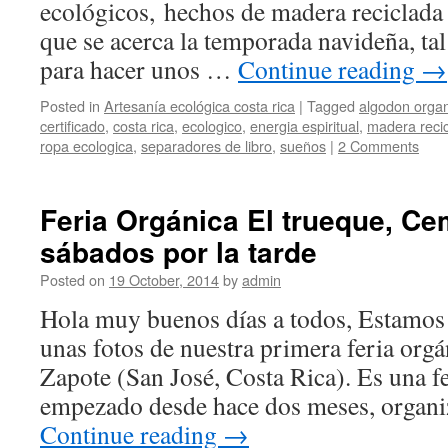
ecológicos, hechos de madera reciclada
que se acerca la temporada navideña, tal
para hacer unos …
Continue reading
→
Posted in
Artesanía ecológica costa rica
|
Tagged
algodon orga
certificado
,
costa rica
,
ecologico
,
energia espiritual
,
madera reci
ropa ecologica
,
separadores de libro
,
sueños
|
2 Comments
Feria Orgánica El trueque, Ce
sábados por la tarde
Posted on
19 October, 2014
by
admin
Hola muy buenos días a todos, Estamos 
unas fotos de nuestra primera feria org
Zapote (San José, Costa Rica). Es una f
empezado desde hace dos meses, organi
Continue reading
→