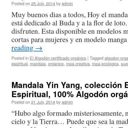
Posted on
25 July, 2014
by
admin
Muy buenos dias a todos, Hoy el manda
está dedicado al Buda y a la flor de lot
disfruten. Esta disponible en modelos 
cortas para mujeres y en modelo mang
reading
→
Posted in
El Algodón certificado orgánico
|
Tagged
algodon org
espiritual
,
mandala
,
organico
,
ropa creativa
,
ropa ecologica
,
sue
Mandala Yin Yang, colección 
Espiritual, 100% Algodón org
Posted on
21 July, 2014
by
admin
“Hubo algo formado misteriosamente, n
cielo y la Tierra… Puede que sea la mad