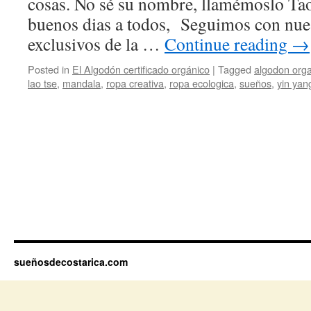
cosas. No sé su nombre, llamémoslo Ta
buenos dias a todos, Seguimos con nue
exclusivos de la …
Continue reading
→
Posted in
El Algodón certificado orgánico
|
Tagged
algodon org
lao tse
,
mandala
,
ropa creativa
,
ropa ecologica
,
sueños
,
yin yan
sueñosdecostarica.com